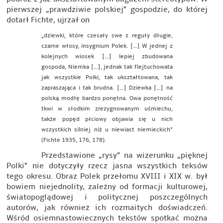
pierwszej „prawdziwie polskiej” gospodzie, do której
dotarł Fichte, ujrzał on
„dziewki, które czesały swe z reguły długie,
czarne włosy, insygnium Polek. […] W jednej z
kolejnych wiosek […] lepiej zbudowana
gospoda, Niemka […], jednak tak flejtuchowata
jak wszystkie Polki, tak ukształtowana, tak
zapraszająca i tak brudna. […] Dziewka […] na
polską modłę bardzo ponętna. Owa ponętność
tkwi w słodkim zrezygnowanym uśmiechu,
także popęd płciowy objawia się u nich
wszystkich silniej niż u niewiast niemieckich”
(Fichte 1935, 176, 178).
Przedstawione „rysy” na wizerunku „pięknej
Polki” nie dotyczyły rzecz jasna wszystkich teksów
tego okresu. Obraz Polek przełomu XVIII i XIX w. był
bowiem niejednolity, zależny od formacji kulturowej,
światopoglądowej i politycznej poszczególnych
autorów, jak również ich rozmaitych doświadczeń.
Wśród osiemnastowiecznych tekstów spotkać można