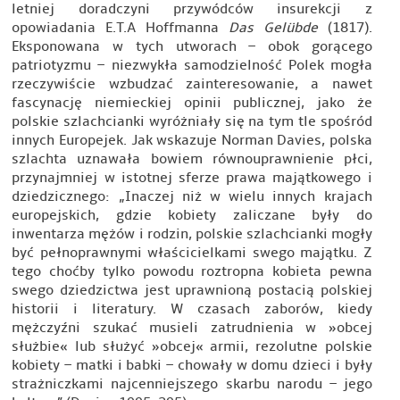
letniej doradczyni przywódców insurekcji z
opowiadania E.T.A Hoffmanna
Das Gelübde
(1817).
Eksponowana w tych utworach – obok gorącego
patriotyzmu – niezwykła samodzielność Polek mogła
rzeczywiście wzbudzać zainteresowanie, a nawet
fascynację niemieckiej opinii publicznej, jako że
polskie szlachcianki wyróżniały się na tym tle spośród
innych Europejek. Jak wskazuje Norman Davies, polska
szlachta uznawała bowiem równouprawnienie płci,
przynajmniej w istotnej sferze prawa majątkowego i
dziedzicznego: „Inaczej niż w wielu innych krajach
europejskich, gdzie kobiety zaliczane były do
inwentarza mężów i rodzin, polskie szlachcianki mogły
być pełnoprawnymi właścicielkami swego majątku. Z
tego choćby tylko powodu roztropna kobieta pewna
swego dziedzictwa jest uprawnioną postacią polskiej
historii i literatury. W czasach zaborów, kiedy
mężczyźni szukać musieli zatrudnienia w »obcej
służbie« lub służyć »obcej« armii, rezolutne polskie
kobiety – matki i babki – chowały w domu dzieci i były
strażniczkami najcenniejszego skarbu narodu – jego