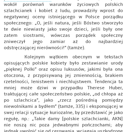
wokół porównań warunków życiowych polskich
szlachcianek i kobiet z ludu, prowadziły wprost do
negatywnej oceny istniejącego w Polsce porządku
społecznego: „O, jeśli natura, jeśli Bóstwo stworzyło
te dwie niewiasty jako swoje dzieci, jeśli były one
zatem siostrami, wówczas porządek społeczny
zniweczył jego zamiar aż do najbardziej
odstręczającej nierówności!” (tamże).
Kolejnym wątkiem obecnym w tekstach
opisujących polskie kobiety było zestawianie urody
„pięknej Polki” oraz opisu luksusów, jakimi była ona
otoczona, z przypisywaną jej zmiennością, brakiem
rzetelności, lenistwem i niechlujstwem. Tendencja ta
mniej może dziwi w przypadku Therese Huber,
traktującej całe społeczeństwo polskie, „od chłopa aż
po szlachcica”, jako „rzecz pośrednią pomiędzy
niewolnikami a bydłem” (tamże, 335) i eksponującej w
swej relacji sytuacje kuriozalne, by przedstawić je jako
regułę, np.: „Takie damy [polskie szlachcianki, AKN]
nie noszą nic poza jedwabnymi pończochami; aby
jednak uwolnić się od cerowania, wciągają uszkodzone