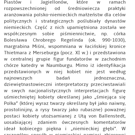
Piastów i Jagiellonów, które w ramach
rozpowszechnionej od średniowiecza praktyki
aranżowania polsko-niemieckich małżeństw dla celów
politycznych i strategicznych poślubiały dynastów
niemieckich. Część z nich upamiętniona została we
współczesnym sobie piśmiennictwie, np. córka
Bolesława Chrobrego Regelinda (ok. 990-1030),
margrabina Miśni, wspomniana w łacińskiej kronice
Thietmara z Merseburga (pocz. XI w.) i przedstawiona
w centralnej grupie figur fundatorów w zachodnim
chórze katedry w Naumburgu. Mimo iż identyfikacja
przedstawionych w niej kobiet nie jest według
najnowszych badań jednoznaczna,
dziewiętnastowieczni interpretatorzy przeciwstawiali
w swych nacjonalistycznych interpretacjach figurę
uśmiechniętej kobiety określanej jako „śmiejąca się
Polka” (której wyraz twarzy określany był jako naiwny,
prostolinijny, a rysy twarzy jako rubaszne) poważnej
postaci kobiety utożsamianej z Utą von Ballenstedt,
uosabiającej zdaniem ówczesnych komentatorów
ideał kobiecego piękna i „niemieckiej głębi”. W