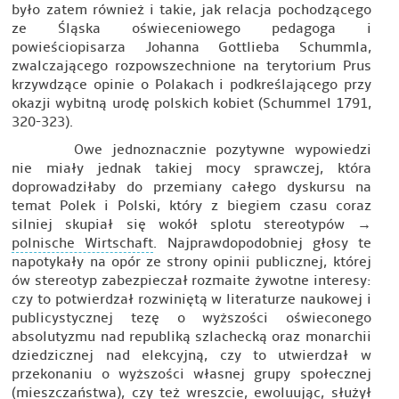
było zatem również i takie, jak relacja pochodzącego
ze Śląska oświeceniowego pedagoga i
powieściopisarza Johanna Gottlieba Schummla,
zwalczającego rozpowszechnione na terytorium Prus
krzywdzące opinie o Polakach i podkreślającego przy
okazji wybitną urodę polskich kobiet (Schummel 1791,
320-323).
Owe jednoznacznie pozytywne wypowiedzi
nie miały jednak takiej mocy sprawczej, która
doprowadziłaby do przemiany całego dyskursu na
temat Polek i Polski, który z biegiem czasu coraz
silniej skupiał się wokół splotu stereotypów →
polnische Wirtschaft
. Najprawdopodobniej głosy te
napotykały na opór ze strony opinii publicznej, której
ów stereotyp zabezpieczał rozmaite żywotne interesy:
czy to potwierdzał rozwiniętą w literaturze naukowej i
publicystycznej tezę o wyższości oświeconego
absolutyzmu nad republiką szlachecką oraz monarchii
dziedzicznej nad elekcyjną, czy to utwierdzał w
przekonaniu o wyższości własnej grupy społecznej
(mieszczaństwa), czy też wreszcie, ewoluując, służył