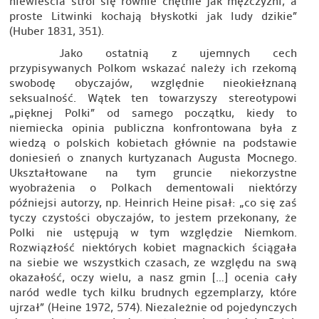
niewieścia stroi się równie chętnie jak mężczyźni, a
proste Litwinki kochają błyskotki jak ludy dzikie”
(Huber 1831, 351).
Jako ostatnią z ujemnych cech
przypisywanych Polkom wskazać należy ich rzekomą
swobodę obyczajów, względnie nieokiełznaną
seksualność. Wątek ten towarzyszy stereotypowi
„pięknej Polki” od samego początku, kiedy to
niemiecka opinia publiczna konfrontowana była z
wiedzą o polskich kobietach głównie na podstawie
doniesień o znanych kurtyzanach Augusta Mocnego.
Ukształtowane na tym gruncie niekorzystne
wyobrażenia o Polkach dementowali niektórzy
późniejsi autorzy, np. Heinrich Heine pisał: „co się zaś
tyczy czystości obyczajów, to jestem przekonany, że
Polki nie ustępują w tym względzie Niemkom.
Rozwiązłość niektórych kobiet magnackich ściągała
na siebie we wszystkich czasach, ze względu na swą
okazałość, oczy wielu, a nasz gmin […] ocenia cały
naród wedle tych kilku brudnych egzemplarzy, które
ujrzał” (Heine 1972, 574). Niezależnie od pojedynczych