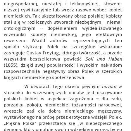
niegospodarnej, niestałej i lekkomyślnej, słowem:
niższej cywilizacyjnie lub wręcz rasowo wobec kobiet
niemieckich. Tak ukształtowany obraz polskiej kobiety
stał się w rozlicznych utworach niezbędnym – niemal
ontologicznym – dopełnieniem wyidealizowanego
wizerunku kobiety niemieckiej, jego efektownym
rewersem. Wśród autorów reprezentujących ten
sposób stylizacji Polek na szczególne wskazanie
zasługuje Gustav Freytag, którego twórczość, a przede
wszystkim bestsellerowa powieść
Soll und Haben
(1855), dzięki swej popularności i wysokim nakładom
rozpowszechniła negatywny obraz Polek w szerokich
kręgach niemieckiego społeczeństwa.
W utworach tego okresu pewnym
novum
w
stosunku do wcześniejszych opisów jest ukazywanie
polskich kobiet w aspekcie zagrożenia – dla ładu,
porządku, pokoju, niemieckiej tożsamości narodowej,
wreszcie zaś dla dobra niemieckiego mężczyzny,
wystawionego na próbę przez erotyczne wdzięki Polek.
„Piękna Polka” przekształca się „w niebezpiecznego
demona, który omotuje swoim wdziękiem wroga, by go