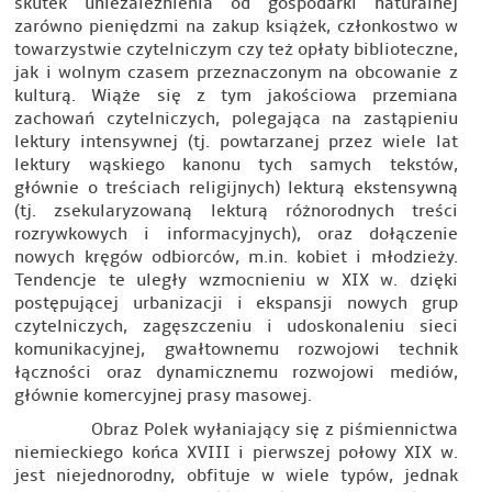
skutek uniezależnienia od gospodarki naturalnej
zarówno pieniędzmi na zakup książek, członkostwo w
towarzystwie czytelniczym czy też opłaty biblioteczne,
jak i wolnym czasem przeznaczonym na obcowanie z
kulturą. Wiąże się z tym jakościowa przemiana
zachowań czytelniczych, polegająca na zastąpieniu
lektury intensywnej (tj. powtarzanej przez wiele lat
lektury wąskiego kanonu tych samych tekstów,
głównie o treściach religijnych) lekturą ekstensywną
(tj. zsekularyzowaną lekturą różnorodnych treści
rozrywkowych i informacyjnych), oraz dołączenie
nowych kręgów odbiorców, m.in. kobiet i młodzieży.
Tendencje te uległy wzmocnieniu w XIX w. dzięki
postępującej urbanizacji i ekspansji nowych grup
czytelniczych, zagęszczeniu i udoskonaleniu sieci
komunikacyjnej, gwałtownemu rozwojowi technik
łączności oraz dynamicznemu rozwojowi mediów,
głównie komercyjnej prasy masowej.
Obraz Polek wyłaniający się z piśmiennictwa
niemieckiego końca XVIII i pierwszej połowy XIX w.
jest niejednorodny, obfituje w wiele typów, jednak