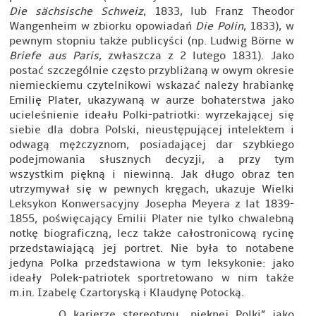
Die sächsische Schweiz
, 1833, lub Franz Theodor
Wangenheim w zbiorku opowiadań
Die Polin
, 1833), w
pewnym stopniu także publicyści (np. Ludwig Börne w
Briefe aus Paris
, zwłaszcza z 2 lutego 1831). Jako
postać szczególnie często przybliżaną w owym okresie
niemieckiemu czytelnikowi wskazać należy hrabiankę
Emilię Plater, ukazywaną w aurze bohaterstwa jako
ucieleśnienie ideału Polki-patriotki: wyrzekającej się
siebie dla dobra Polski, nieustępującej intelektem i
odwagą mężczyznom, posiadającej dar szybkiego
podejmowania słusznych decyzji, a przy tym
wszystkim piękną i niewinną. Jak długo obraz ten
utrzymywał się w pewnych kręgach, ukazuje Wielki
Leksykon Konwersacyjny Josepha Meyera z lat 1839-
1855, poświęcający Emilii Plater nie tylko chwalebną
notkę biograficzną, lecz także całostronicową rycinę
przedstawiającą jej portret. Nie była to notabene
jedyna Polka przedstawiona w tym leksykonie: jako
ideały Polek-patriotek sportretowano w nim także
m.in. Izabelę Czartoryską i Klaudynę Potocką.
O karierze stereotypu „pięknej Polki” jako