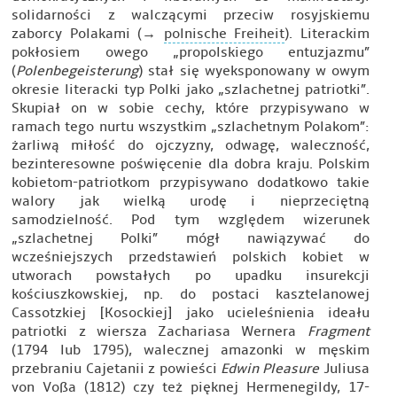
solidarności z walczącymi przeciw rosyjskiemu
zaborcy Polakami (→
polnische Freiheit
). Literackim
pokłosiem owego „propolskiego entuzjazmu”
(
Polenbegeisterung
) stał się wyeksponowany w owym
okresie literacki typ Polki jako „szlachetnej patriotki”.
Skupiał on w sobie cechy, które przypisywano w
ramach tego nurtu wszystkim „szlachetnym Polakom”:
żarliwą miłość do ojczyzny, odwagę, waleczność,
bezinteresowne poświęcenie dla dobra kraju. Polskim
kobietom-patriotkom przypisywano dodatkowo takie
walory jak wielką urodę i nieprzeciętną
samodzielność. Pod tym względem wizerunek
„szlachetnej Polki” mógł nawiązywać do
wcześniejszych przedstawień polskich kobiet w
utworach powstałych po upadku insurekcji
kościuszkowskiej, np. do postaci kasztelanowej
Cassotzkiej [Kosockiej] jako ucieleśnienia ideału
patriotki z wiersza Zachariasa Wernera
Fragment
(1794 lub 1795), walecznej amazonki w męskim
przebraniu Cajetanii z powieści
Edwin Pleasure
Juliusa
von Voßa (1812) czy też pięknej Hermenegildy, 17-