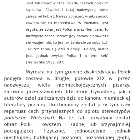
Jest tak nawet w stosunku do naszych polskich
sąsiadów. Również i tutaj nadzwyczaj wiele
zależy od kobiet. Należy spojrzeć, w jaki sposób
zawiera się tu małżeństwa. W Poznaniu jest
regułą, że żona jest Polką, a mąż Niemcem. To
niezwykła cecha: nawet gdy narody nienawidzą
się wzajemnie, to jednak żenią się ze sobą […].
Tak też żenią się dziś Niemcy i Polacy; matka
jest jednak zwykle Polką, i w tym sęk”
(Treitschke 1922, 287).
Wyrosła na tym gruncie dyskredytacja Polek
podjęta została w drugiej połowie XIX w. przez
nadzwyczaj wielu niemieckojęzycznych pisarzy,
zarówno przedstawicieli literatury trywialnej, jak i
autorów dzieł zaliczanych dziś do kanonu niemieckiej
literatury pięknej. Uruchomiony został przy tym cały
repertuar cech przynależnych do splotu stereotypów
polnische Wirtschaft
. Na tej fali utrwalony został
obraz Polki – owszem – ładnej lub przynajmniej
pociągającej fizycznie, jednocześnie jednak
niechlujnej, hołdującej pozorom, pozbawionej głębi,