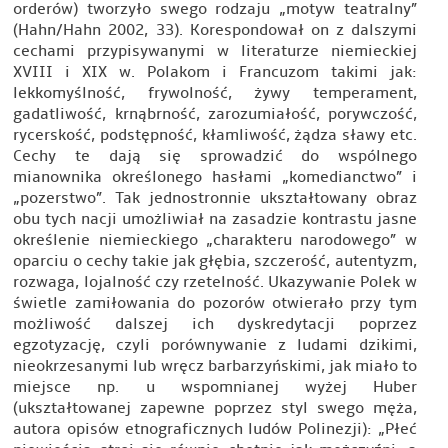
orderów) tworzyło swego rodzaju „motyw teatralny”
(Hahn/Hahn 2002, 33). Korespondował on z dalszymi
cechami przypisywanymi w literaturze niemieckiej
XVIII i XIX w. Polakom i Francuzom takimi jak:
lekkomyślność, frywolność, żywy temperament,
gadatliwość, krnąbrność, zarozumiałość, porywczość,
rycerskość, podstępność, kłamliwość, żądza sławy etc.
Cechy te dają się sprowadzić do wspólnego
mianownika określonego hasłami „komedianctwo” i
„pozerstwo”. Tak jednostronnie ukształtowany obraz
obu tych nacji umożliwiał na zasadzie kontrastu jasne
określenie niemieckiego „charakteru narodowego” w
oparciu o cechy takie jak głębia, szczerość, autentyzm,
rozwaga, lojalność czy rzetelność. Ukazywanie Polek w
świetle zamiłowania do pozorów otwierało przy tym
możliwość dalszej ich dyskredytacji poprzez
egzotyzację, czyli porównywanie z ludami dzikimi,
nieokrzesanymi lub wręcz barbarzyńskimi, jak miało to
miejsce np. u wspomnianej wyżej Huber
(ukształtowanej zapewne poprzez styl swego męża,
autora opisów etnograficznych ludów Polinezji): „Płeć