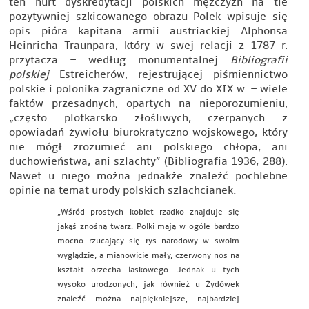
ten nurt dyskredytacji polskich mężczyzn na tle
pozytywniej szkicowanego obrazu Polek wpisuje się
opis pióra kapitana armii austriackiej Alphonsa
Heinricha Traunpara, który w swej relacji z 1787 r.
przytacza – według monumentalnej
Bibliografii
polskiej
Estreicherów, rejestrującej piśmiennictwo
polskie i polonika zagraniczne od XV do XIX w. – wiele
faktów przesadnych, opartych na nieporozumieniu,
„często plotkarsko złośliwych, czerpanych z
opowiadań żywiołu biurokratyczno-wojskowego, który
nie mógł zrozumieć ani polskiego chłopa, ani
duchowieństwa, ani szlachty” (Bibliografia 1936, 288).
Nawet u niego można jednakże znaleźć pochlebne
opinie na temat urody polskich szlachcianek:
„Wśród prostych kobiet rzadko znajduje się
jakąś znośną twarz. Polki mają w ogóle bardzo
mocno rzucający się rys narodowy w swoim
wyglądzie, a mianowicie mały, czerwony nos na
kształt orzecha laskowego. Jednak u tych
wysoko urodzonych, jak również u Żydówek
znaleźć można najpiękniejsze, najbardziej