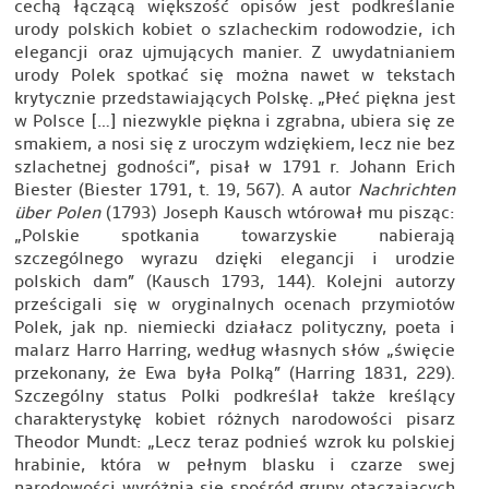
cechą łączącą większość opisów jest podkreślanie
urody polskich kobiet o szlacheckim rodowodzie, ich
elegancji oraz ujmujących manier. Z uwydatnianiem
urody Polek spotkać się można nawet w tekstach
krytycznie przedstawiających Polskę. „Płeć piękna jest
w Polsce […] niezwykle piękna i zgrabna, ubiera się ze
smakiem, a nosi się z uroczym wdziękiem, lecz nie bez
szlachetnej godności”, pisał w 1791 r. Johann Erich
Biester (Biester 1791, t. 19, 567). A autor
Nachrichten
über Polen
(1793) Joseph Kausch wtórował mu pisząc:
„Polskie spotkania towarzyskie nabierają
szczególnego wyrazu dzięki elegancji i urodzie
polskich dam” (Kausch 1793, 144). Kolejni autorzy
prześcigali się w oryginalnych ocenach przymiotów
Polek, jak np. niemiecki działacz polityczny, poeta i
malarz Harro Harring, według własnych słów „święcie
przekonany, że Ewa była Polką” (Harring 1831, 229).
Szczególny status Polki podkreślał także kreślący
charakterystykę kobiet różnych narodowości pisarz
Theodor Mundt: „Lecz teraz podnieś wzrok ku polskiej
hrabinie, która w pełnym blasku i czarze swej
narodowości wyróżnia się spośród grupy otaczających