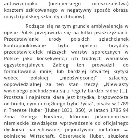
autowizerunku (niemieckiego mieszczaństwa)
kosztem szkicowanego w negatywny sposób obrazu
innych (polskiej szlachty i chłopów).
Rodząca się na tym gruncie ambiwalencja w
opisie Polek przejawiała się na kilku płaszczyznach.
Przedstawianie urody polskich szlachcianek
kontrapunktowane było opisem brzydoty
przedstawicielek niższych warstw społecznych w
Polsce jako konsekwencji ich trudnych warunków
egzystencjalnych. Zabieg ten prowadził do
formułowania mniej lub bardziej otwartej krytyki
wobec polskiej „nieoświeconej” szlachty,
odpowiedzialnej za ten stan rzeczy. „Niewiasty
wysokiego pochodzenia są z reguły bardzo ładne […].
Prostsza i najniższa klasa jest brzydka, brązowożółta
od brudu, dymu i ciężkiego trybu życia”, pisała w 1789
r. Therese Huber (Huber 1831, 350), w latach 1785-94
żona Georga Forstera, któremu piśmiennictwo
niemieckie zawdzięcza wprowadzenie do oficjalnego
dyskursu nacechowanej pejoratywnie metafory →
polnische Wirtschaft
. Obserwacje Huber, skupione