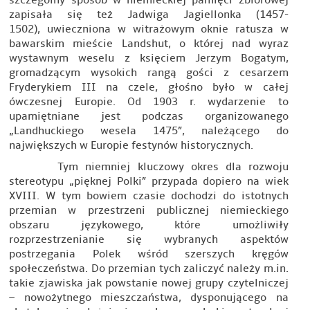
szczególny sposób w niemieckiej pamięci zbiorowej
zapisała się też Jadwiga Jagiellonka (1457-
1502), uwieczniona w witrażowym oknie ratusza w
bawarskim mieście Landshut, o której nad wyraz
wystawnym weselu z księciem Jerzym Bogatym,
gromadzącym wysokich rangą gości z cesarzem
Fryderykiem III na czele, głośno było w całej
ówczesnej Europie. Od 1903 r. wydarzenie to
upamiętniane jest podczas organizowanego
„Landhuckiego wesela 1475”, należącego do
największych w Europie festynów historycznych.
Tym niemniej kluczowy okres dla rozwoju
stereotypu „pięknej Polki” przypada dopiero na wiek
XVIII. W tym bowiem czasie dochodzi do istotnych
przemian w przestrzeni publicznej niemieckiego
obszaru językowego, które umożliwiły
rozprzestrzenianie się wybranych aspektów
postrzegania Polek wśród szerszych kręgów
społeczeństwa. Do przemian tych zaliczyć należy m.in.
takie zjawiska jak powstanie nowej grupy czytelniczej
– nowożytnego mieszczaństwa, dysponującego na