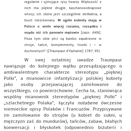
regularne i ujmujące rysy twarzy. Większość z
nich ma piękne długie, kasztanowobrązowe
włosy; ich skóra jest szczególnie delikatna, a
biust niezrównany.
W ogóle kobiety mają w
Polsce o wiele więcej rozumu, rozsądku i
osądu niż ich panowie mężowie
[zazn. AKN]
.
Poza tym obie płci są bardzo zapatrzone w
stroje, tańce, komplementy, trunki i – w
duchownych” ([Traunpaur d’Ophanie] 1787, 95).
W swej ostatniej uwadze Traunpaur
nawiązuje do kolejnego wątku przesądzającego o
ambiwalentnym charakterze stereotypu „pięknej
Polki”, a mianowicie infantylizacji polskiej kobiety
jako osoby przejawiającej zamiłowanie do
wszystkiego, co powierzchowne. Cecha ta, stanowiąca
wspólny mianownik stereotypów „pięknej Polki” i
„szlachetnego Polaka”, łączyła
notabene
ówczesne
niemieckie opisy Polaków i Francuzów. Przypisywane
im zamiłowanie do strojów (u kobiet do sukni, u
mężczyzn zaś do mundurów), tańców, zabaw, błahych
konwersacji i błyskotek (odpowiednio biżuterii i