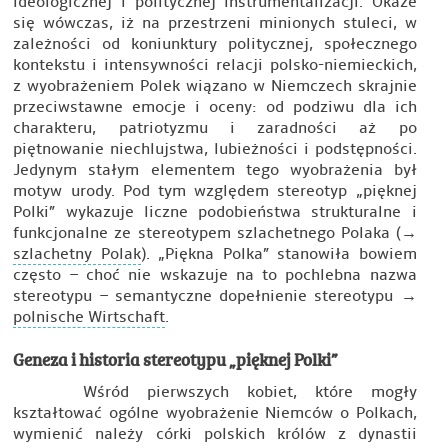
ideologicznej i politycznej instrumentalizacji. Okaże
się wówczas, iż na przestrzeni minionych stuleci, w
zależności od koniunktury politycznej, społecznego
kontekstu i intensywności relacji polsko-niemieckich,
z wyobrażeniem Polek wiązano w Niemczech skrajnie
przeciwstawne emocje i oceny: od podziwu dla ich
charakteru, patriotyzmu i zaradności aż po
piętnowanie niechlujstwa, lubieżności i podstępności.
Jedynym stałym elementem tego wyobrażenia był
motyw urody. Pod tym względem stereotyp „pięknej
Polki” wykazuje liczne podobieństwa strukturalne i
funkcjonalne ze stereotypem szlachetnego Polaka (→
szlachetny Polak
). „Piękna Polka” stanowiła bowiem
często – choć nie wskazuje na to pochlebna nazwa
stereotypu – semantyczne dopełnienie stereotypu →
polnische Wirtschaft
.
Geneza i historia stereotypu „pięknej Polki”
Wśród pierwszych kobiet, które mogły
kształtować ogólne wyobrażenie Niemców o Polkach,
wymienić należy córki polskich królów z dynastii