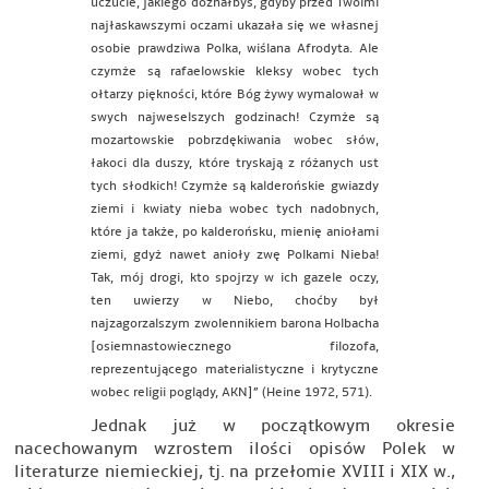
uczucie, jakiego doznałbyś, gdyby przed Twoimi
najłaskawszymi oczami ukazała się we własnej
osobie prawdziwa Polka, wiślana Afrodyta. Ale
czymże są rafaelowskie kleksy wobec tych
ołtarzy piękności, które Bóg żywy wymalował w
swych najweselszych godzinach! Czymże są
mozartowskie pobrzdękiwania wobec słów,
łakoci dla duszy, które tryskają z różanych ust
tych słodkich! Czymże są kalderońskie gwiazdy
ziemi i kwiaty nieba wobec tych nadobnych,
które ja także, po kalderońsku, mienię aniołami
ziemi, gdyż nawet anioły zwę Polkami Nieba!
Tak, mój drogi, kto spojrzy w ich gazele oczy,
ten uwierzy w Niebo, choćby był
najzagorzalszym zwolennikiem barona Holbacha
[osiemnastowiecznego filozofa,
reprezentującego materialistyczne i krytyczne
wobec religii poglądy, AKN]” (Heine 1972, 571).
Jednak już w początkowym okresie
nacechowanym wzrostem ilości opisów Polek w
literaturze niemieckiej, tj. na przełomie XVIII i XIX w.,