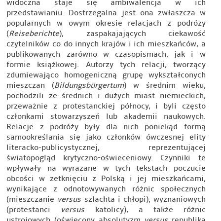
widoczna staje się ambiwalencja w ich
przedstawianiu. Dostrzegalna jest ona zwłaszcza w
popularnych w owym okresie relacjach z podróży
(
Reiseberichte
), zaspakajających ciekawość
czytelników co do innych krajów i ich mieszkańców, a
publikowanych zarówno w czasopismach, jak i w
formie książkowej. Autorzy tych relacji, tworzący
zdumiewająco homogeniczną grupę wykształconych
mieszczan (
Bildungsbürgertum
) w średnim wieku,
pochodzili ze średnich i dużych miast niemieckich,
przeważnie z protestanckiej północy, i byli często
członkami stowarzyszeń lub akademii naukowych.
Relacje z podróży były dla nich poniekąd formą
samookreślania się jako członków ówczesnej elity
literacko-publicystycznej, reprezentującej
światopogląd krytyczno-oświeceniowy. Czynniki te
wpływały na wyrażane w tych tekstach poczucie
obcości w zetknięciu z Polską i jej mieszkańcami,
wynikające z odnotowywanych różnic społecznych
(mieszczanie
versus
szlachta i chłopi), wyznaniowych
(protestanci
versus
katolicy), a także różnic
ustrojowych (oświecony absolutyzm
versus
republika