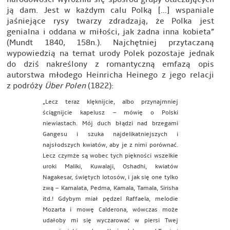
ją dam. Jest w każdym calu Polką […] wspaniale
jaśniejące rysy twarzy zdradzają, że Polka jest
genialna i oddana w miłości, jak żadna inna kobieta”
(Mundt 1840, 158n.). Najchętniej przytaczaną
wypowiedzią na temat urody Polek pozostaje jednak
do dziś nakreślony z romantyczną emfazą opis
autorstwa młodego Heinricha Heinego z jego relacji
z podróży
Über Polen
(1822):
„Lecz teraz klęknijcie, albo przynajmniej
ściągnijcie kapelusz – mówię o Polski
niewiastach. Mój duch błądzi nad brzegami
Gangesu i szuka najdelikatniejszych i
najsłodszych kwiatów, aby je z nimi porównać.
Lecz czymże są wobec tych piękności wszelkie
uroki Maliki, Kuwalaji, Oshadhi, kwiatów
Nagakesar, świętych lotosów, i jak się one tylko
zwą – Kamalata, Pedma, Kamala, Tamala, Sirisha
itd.! Gdybym miał pędzel Raffaela, melodie
Mozarta i mowę Calderona, wówczas może
udałoby mi się wyczarować w piersi Twej