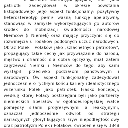
patriotki zadecydował w okresie powstania
listopadowego jego aspekt funkcjonalny: pozytywny
heterostereotyp pełnił ważną funkcję apelatywną,
stanowiąc w zamyśle wykorzystujących go autorów
środek do mobilizacji świadomości narodowej
Niemców (i Niemek) oraz mający przyczynić się do
rozwinięcia u rodaków podobnych uczuć narodowych.
Obraz Polek i Polaków jako „szlachetnych patriotów”,
propagujący takie cechy jak przywiązanie do narodu,
męstwo i ofiarność dla dobra ojczyzny, miał zatem
zagrzewać Niemki i Niemców do tego, aby sami
wystąpili przeciwko podziałom państwowym i
narodowym. Ów aspekt funkcjonalny zadecydował
jednocześnie o rychłym końcu kariery idealistycznego
wizerunku Polek jako patriotek. Fiasko koncepcji,
według której Polacy postrzegani byli jako partnerzy
niemieckich liberałów w ogólnoeuropejskiej walce
pomiędzy siłami progresywnymi a reakcyjnymi,
oznaczał jednocześnie odwrót od strategii
narracyjnych gloryfikujących zryw niepodległościowy
oraz patriotyzm Polek i Polaków. Zwrócenie się w 1848