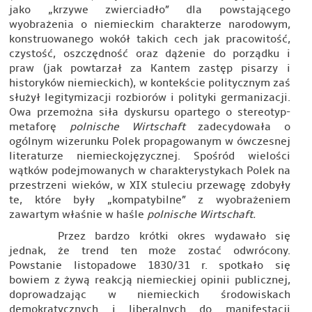
jako „krzywe zwierciadło” dla powstającego
wyobrażenia o niemieckim charakterze narodowym,
konstruowanego wokół takich cech jak pracowitość,
czystość, oszczędność oraz dążenie do porządku i
praw (jak powtarzał za Kantem zastęp pisarzy i
historyków niemieckich), w kontekście politycznym zaś
służył legitymizacji rozbiorów i polityki germanizacji.
Owa przemożna siła dyskursu opartego o stereotyp-
metaforę
polnische Wirtschaft
zadecydowała o
ogólnym wizerunku Polek propagowanym w ówczesnej
literaturze niemieckojęzycznej. Spośród wielości
wątków podejmowanych w charakterystykach Polek na
przestrzeni wieków, w XIX stuleciu przewagę zdobyły
te, które były „kompatybilne” z wyobrażeniem
zawartym właśnie w haśle
polnische Wirtschaft.
Przez bardzo krótki okres wydawało się
jednak, że trend ten może zostać odwrócony.
Powstanie listopadowe 1830/31 r. spotkało się
bowiem z żywą reakcją niemieckiej opinii publicznej,
doprowadzając w niemieckich środowiskach
demokratycznych i liberalnych do manifestacji