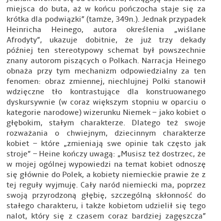
miejsca do buta, aż w końcu pończocha staje się za
krótka dla podwiązki” (tamże, 349n.). Jednak przypadek
Heinricha Heinego, autora określenia „wiślane
Afrodyty”, ukazuje dobitnie, że już trzy dekady
później ten stereotypowy schemat był powszechnie
znany autorom piszących o Polkach. Narracja Heinego
obnaża przy tym mechanizm odpowiedzialny za ten
fenomen: obraz zmiennej, niechlujnej Polki stanowił
wdzięczne tło kontrastujące dla konstruowanego
dyskursywnie (w coraz większym stopniu w oparciu o
kategorie narodowe) wizerunku Niemek – jako kobiet o
głębokim, stałym charakterze. Dlatego też swoje
rozważania o chwiejnym, dziecinnym charakterze
kobiet – które „zmieniają swe opinie tak często jak
stroje” – Heine kończy uwagą: „Musisz też dostrzec, że
w mojej ogólnej wypowiedzi na temat kobiet odnoszę
się głównie do Polek, a kobiety niemieckie prawie że z
tej reguły wyjmuję. Cały naród niemiecki ma, poprzez
swoją przyrodzoną głębię, szczególną skłonność do
stałego charakteru, i także kobietom udzielił się tego
nalot, który się z czasem coraz bardziej zagęszcza”