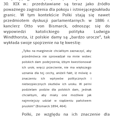
30. XIX w.: przedstawiane są teraz jako źródło
poważnego zagrożenia dla pokoju i istniejącegoukładu
granic. W tym kontekście Polki stają się nawet
przedmiotem dyskusji parlamentarnych: w 1886 r.
kanclerz Otto von Bismarck, odnosząc się do
wypowiedzi katolickiego polityka Ludwiga
Windthorsta, iż polskie damy są „bardzo urocze”, tak
wykłada swoje spojrzenie na tę kwestię:
„Tylko na marginesie chciałbym zaznaczyć, aby
przedmówca nie sprowadzał na mnie wobec
polskich dam podejrzenia, iżbym kwestionował
ich urok; wręcz przeciwnie, nie ma większego
uznania dla tej cechy, aniżeli fakt, iż mówię o
znaczeniu ich wpływów politycznych i
niebezpiecznych skutków ich uroku. W pełni
podzielam podziw dla polskich dam, jednak
chciałbym, aby miały one możliwie jak
najmniejszy udział w rządzeniu państwem
pruskim” (Bismarck 1894, 464).
Polki, ze względu na ich znaczenie dla