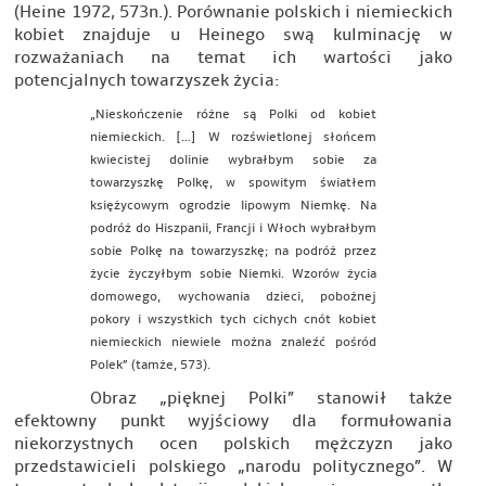
(Heine 1972, 573n.). Porównanie polskich i niemieckich
kobiet znajduje u Heinego swą kulminację w
rozważaniach na temat ich wartości jako
potencjalnych towarzyszek życia:
„Nieskończenie różne są Polki od kobiet
niemieckich. […] W rozświetlonej słońcem
kwiecistej dolinie wybrałbym sobie za
towarzyszkę Polkę, w spowitym światłem
księżycowym ogrodzie lipowym Niemkę. Na
podróż do Hiszpanii, Francji i Włoch wybrałbym
sobie Polkę na towarzyszkę; na podróż przez
życie życzyłbym sobie Niemki. Wzorów życia
domowego, wychowania dzieci, pobożnej
pokory i wszystkich tych cichych cnót kobiet
niemieckich niewiele można znaleźć pośród
Polek” (tamże, 573).
Obraz „pięknej Polki” stanowił także
efektowny punkt wyjściowy dla formułowania
niekorzystnych ocen polskich mężczyzn jako
przedstawicieli polskiego „narodu politycznego”. W