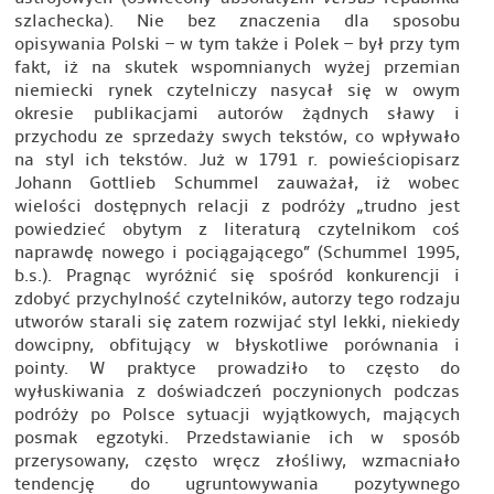
szlachecka). Nie bez znaczenia dla sposobu
opisywania Polski – w tym także i Polek – był przy tym
fakt, iż na skutek wspomnianych wyżej przemian
niemiecki rynek czytelniczy nasycał się w owym
okresie publikacjami autorów żądnych sławy i
przychodu ze sprzedaży swych tekstów, co wpływało
na styl ich tekstów. Już w 1791 r. powieściopisarz
Johann Gottlieb Schummel zauważał, iż wobec
wielości dostępnych relacji z podróży „trudno jest
powiedzieć obytym z literaturą czytelnikom coś
naprawdę nowego i pociągającego” (Schummel 1995,
b.s.). Pragnąc wyróżnić się spośród konkurencji i
zdobyć przychylność czytelników, autorzy tego rodzaju
utworów starali się zatem rozwijać styl lekki, niekiedy
dowcipny, obfitujący w błyskotliwe porównania i
pointy. W praktyce prowadziło to często do
wyłuskiwania z doświadczeń poczynionych podczas
podróży po Polsce sytuacji wyjątkowych, mających
posmak egzotyki. Przedstawianie ich w sposób
przerysowany, często wręcz złośliwy, wzmacniało
tendencję do ugruntowywania pozytywnego