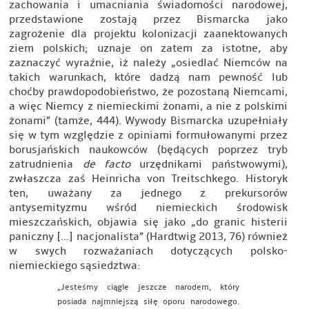
zachowania i umacniania świadomości narodowej,
przedstawione zostają przez Bismarcka jako
zagrożenie dla projektu kolonizacji zaanektowanych
ziem polskich; uznaje on zatem za istotne, aby
zaznaczyć wyraźnie, iż należy „osiedlać Niemców na
takich warunkach, które dadzą nam pewność lub
choćby prawdopodobieństwo, że pozostaną Niemcami,
a więc Niemcy z niemieckimi żonami, a nie z polskimi
żonami” (tamże, 444). Wywody Bismarcka uzupełniały
się w tym względzie z opiniami formułowanymi przez
borusjańskich naukowców (będących poprzez tryb
zatrudnienia
de facto
urzędnikami państwowymi),
zwłaszcza zaś Heinricha von Treitschkego. Historyk
ten, uważany za jednego z prekursorów
antysemityzmu wśród niemieckich środowisk
mieszczańskich, objawia się jako „do granic histerii
paniczny […] nacjonalista” (Hardtwig 2013, 76) również
w swych rozważaniach dotyczących polsko-
niemieckiego sąsiedztwa:
„Jesteśmy ciągle jeszcze narodem, który
posiada najmniejszą siłę oporu narodowego.