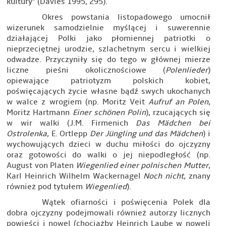
kultury” (Davies 1995, 295).
Okres powstania listopadowego umocnił
wizerunek samodzielnie myślącej i suwerennie
działającej Polki jako płomiennej patriotki o
nieprzeciętnej urodzie, szlachetnym sercu i wielkiej
odwadze. Przyczyniły się do tego w głównej mierze
liczne pieśni okolicznościowe (
Polenlieder
)
opiewające patriotyzm polskich kobiet,
poświęcających życie własne bądź swych ukochanych
w walce z wrogiem (np. Moritz Veit
Aufruf an Polen
,
Moritz Hartmann
Einer schönen Polin
), rzucających się
w wir walki (J.M. Firmenich
Das Mädchen bei
Ostrolenka
, E. Ortlepp
Der Jüngling und das Mädchen
) i
wychowujących dzieci w duchu miłości do ojczyzny
oraz gotowości do walki o jej niepodległość (np.
August von Platen
Wiegenlied einer polnischen Mutter
,
Karl Heinrich Wilhelm Wackernagel
Noch nicht
, znany
również pod tytułem
Wiegenlied
).
Wątek ofiarności i poświęcenia Polek dla
dobra ojczyzny podejmowali również autorzy licznych
powieści i nowel (chociażby Heinrich Laube w noweli