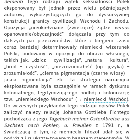
dementi
tego rodzaju wątek seksualności Polek
eksponowany był jednak przez wielu późniejszych
autorów, wykorzystujących go do dyskursywnej
konstrukcji granicy cywilizacji Wschodu i Zachodu.
Opozycja „nieokiełznane (zwierzęce) żądze
versus
opanowanie/obyczajność” dołączała przy tym do
dalszych par przeciwieństw, które z biegiem czasu
coraz bardziej determinowały niemiecki wizerunek
Polski, budowany w opozycji do obrazu własnego,
takich jak: „dzicz – cywilizacja”, „natura – kultura”,
„brud – czystość”, „niezrozumiałość (np. języka) –
zrozumiałość”, „ciemna pigmentacja (czarne włosy) –
jasna pigmentacja” etc. Ta strategia narracyjna
eksploatowana była szczególnie w ramach dyskursu
kolonialnego, legitymizującego podbój i kolonizację
tzw. „niemieckiego Wschodu” (→
niemiecki Wschód
).
Do wczesnych przykładów tego rodzaju opisów Polek
zaliczyć należy relację Johanna Gottlieba Fichtego
pochodzącą z jego
Tagebuch meiner OsterAbreise aus
Sachsen nach Pohlen, u. Preußen
z 1791 r., a
świadczącą o tym, iż niemiecki filozof udał się w
podróż z już ukształtowanym bagażem stereotypów. W