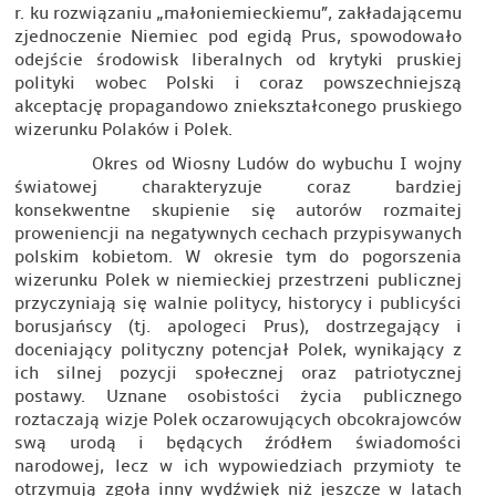
r. ku rozwiązaniu „małoniemieckiemu”, zakładającemu
zjednoczenie Niemiec pod egidą Prus, spowodowało
odejście środowisk liberalnych od krytyki pruskiej
polityki wobec Polski i coraz powszechniejszą
akceptację propagandowo zniekształconego pruskiego
wizerunku Polaków i Polek.
Okres od Wiosny Ludów do wybuchu I wojny
światowej charakteryzuje coraz bardziej
konsekwentne skupienie się autorów rozmaitej
proweniencji na negatywnych cechach przypisywanych
polskim kobietom. W okresie tym do pogorszenia
wizerunku Polek w niemieckiej przestrzeni publicznej
przyczyniają się walnie politycy, historycy i publicyści
borusjańscy (tj. apologeci Prus), dostrzegający i
doceniający polityczny potencjał Polek, wynikający z
ich silnej pozycji społecznej oraz patriotycznej
postawy. Uznane osobistości życia publicznego
roztaczają wizje Polek oczarowujących obcokrajowców
swą urodą i będących źródłem świadomości
narodowej, lecz w ich wypowiedziach przymioty te
otrzymują zgoła inny wydźwięk niż jeszcze w latach